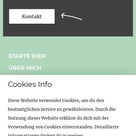
Kontakt
STARTE HIER
ÜBER MICH
MIT MIR ARBEITEN
Cookies Info
NEWS
Diese Website verwendet Cookies, um dir den
BLOG
bestmöglichen Service zu gewährleisten. Durch die
KONTAKT
Nutzung dieser Website erklärst du dich mit der
HALLO KI
Verwendung von Cookies einverstanden. Detaillierte
Informationen findest du in meiner